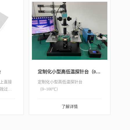
变温光学观测...
台
定制化小型高低温探针台（0~100℃）
上直接
定制化小型高低温探针台
效过
（0~100℃）
形过程
移的数
了解详情
荷-位移
相关联