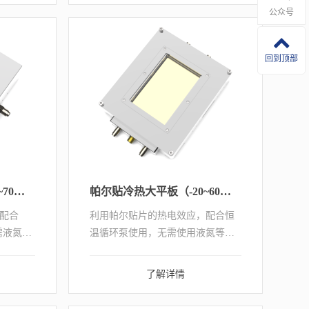
公众号
用液氮降温电加热的方式进行控
温，可控温度范围：...
回到顶部
超级帕尔贴冷热台（-50~70℃）
帕尔贴冷热大平板（-20~60℃）
配合
利用帕尔贴片的热电效应，配合恒
需液氮，
温循环泵使用，无需使用液氮等制
各类显微
冷剂，即可实现冷却至-20℃可
、Zeiss
在-20℃~60℃的温度范围内进行控
了解详情
、拉曼
温，搭配光学仪器设备，实现大尺
寸样品在开放式/气密环境下的原位