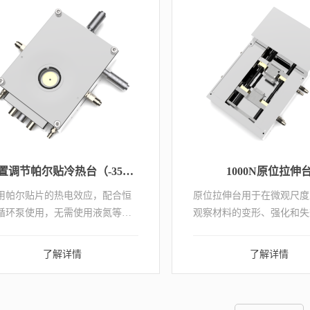
外置调节帕尔贴冷热台（-35~130℃）
1000N原位拉伸
用帕尔贴片的热电效应，配合恒
原位拉伸台用于在微观尺度
循环泵使用，无需使用液氮等制
观察材料的变形、强化和失
剂，即可实现冷却至-35℃。支持
程。在整个测试过程中对变
各类显微镜（Leica、Olympus、
成像，得到定量的载荷和位
了解详情
了解详情
ikon、Zeiss等）、光谱仪（红外光
据，将材料的力学数据（载
仪、拉曼光谱仪、荧光...
曲线）与形貌变化原位观察
并进行解释。拓展了材...