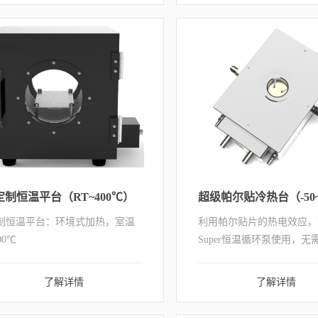
下的晶体结构、热稳定性和相变
度等性质。帮...
定制恒温平台（RT~400℃）
制恒温平台：环境式加热，室温
利用帕尔贴片的热电效应，
00℃
Super恒温循环泵使用，无
即可冷却至-50℃。支持与
镜（Leica、Olympus、Nikon
了解详情
了解详情
等）、光谱仪（红外光谱仪
光谱仪、荧光光谱仪...