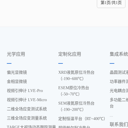
第1页/共1页
光学应用
定制化应用
集成系
偏光显微镜
XRD液氮原位冷热台
晶圆测试
（-190~600℃）
金相显微镜
功率器件
ESEM原位冷热台
视频引伸计 LVE-Pro
光电耦合
（-50~70℃）
视频引伸计 LVE-Micro
多功能二
SEM液氮原位冷热台
台
二维全场应变测试系统
（-190~200℃）
...
三维全场应变测量系统
定制恒温平台（RT~400℃）
联系我
TARGE大视场动态跟踪测量
超级帕尔贴冷热台