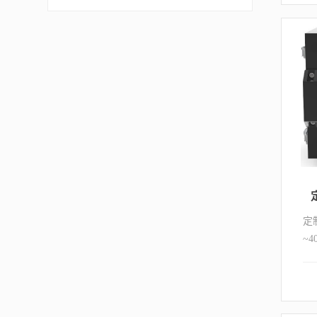
件
温
定
~4