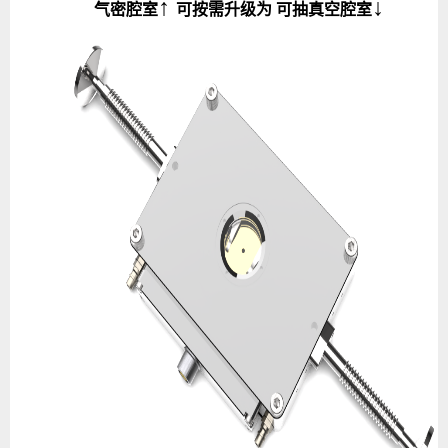
↑
↓
气密腔室
可按需升级为 可抽真空腔室