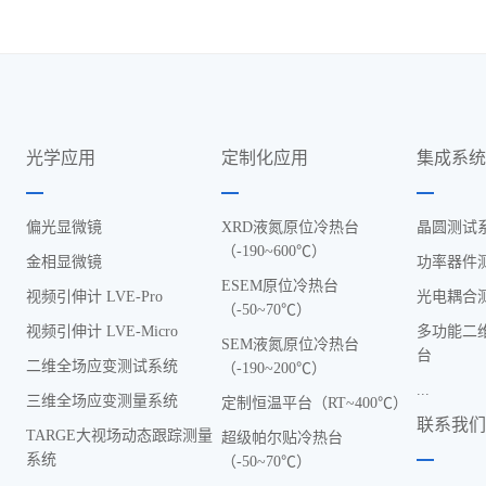
光学应用
定制化应用
集成系
偏光显微镜
XRD液氮原位冷热台
晶圆测试
（-190~600℃）
金相显微镜
功率器件
ESEM原位冷热台
视频引伸计 LVE-Pro
光电耦合
（-50~70℃）
视频引伸计 LVE-Micro
多功能二
SEM液氮原位冷热台
台
二维全场应变测试系统
（-190~200℃）
...
三维全场应变测量系统
定制恒温平台（RT~400℃）
联系我
TARGE大视场动态跟踪测量
超级帕尔贴冷热台
系统
（-50~70℃）